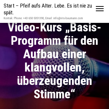
Start – Pfeif aufs Alter. Lebe. Es ist nie zu
spät.
Kontak: Phone: +43 650 5051390, Email: info@iris-baumann.com
Video-Kurs „Basis-
Programm für den
Aufbau einer
klangvollen,
überzeugenden
Stimme“