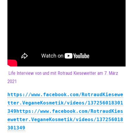
Life Interview von und mit Rotraud Kiesewetter am 7. März
2021
https://www.facebook.com/RotraudKiesewe
tter.VeganeKosmetik/videos/137256018301
349https://www.facebook.com/RotraudKies
ewetter.VeganeKosmetik/videos/137256018
301349