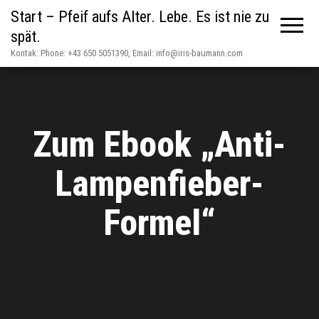
Start – Pfeif aufs Alter. Lebe. Es ist nie zu
spät.
Kontak: Phone: +43 650 5051390, Email: info@iris-baumann.com
Zum Ebook „Anti-
Lampenfieber-
Formel“